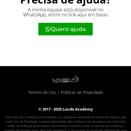
A minha equipe está disponível no
WhatsApp, entre no link aqui em baixo
Quero ajuda
Termos de Uso
|
Políticas de Privacidade
© 2017 - 2025 Laudo Academy
Este site não é afiliado ao Facebook ou a qualquer entidade do Facebook. Depois que
você sair do Facebook, a responsabilidade não é deles e sim do nosso site. Fazemos
todos os esforços para indicar claramente e mostrar todas as provas do produto e
usamos resultados reais. Nós não vendemos o seu e-mail ou qualquer informação para